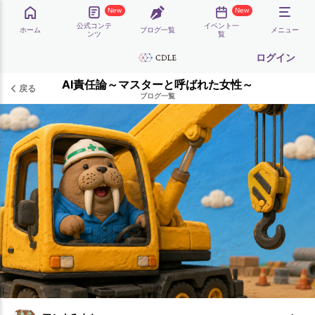
New
New
公式コンテ
イベント一
ホーム
ブログ一覧
メニュー
ンツ
覧
ログイン
AI責任論～マスターと呼ばれた女性～
戻る
ブログ一覧