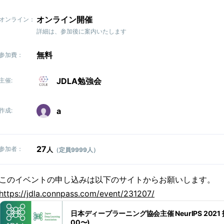
オンライン開催
オンライン：
詳細は、参加後に案内いたします
無料
参加費：
JDLA勉強会
主催:
a
作成:
27
参加者：
人
（定員9999人）
このイベントの申し込みは以下のサイトからお願いします。
https://jdla.connpass.com/event/231207/
日本ディープラーニング協会主催 NeurIPS 2021 技術
00〜)