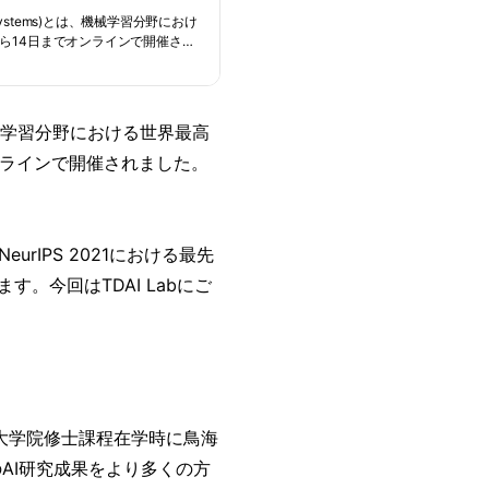
から14日までオンラインで開催され
発のトレンドを１⽇で理解することを目
ん
s)とは、機械学習分野における世界最高
オンラインで開催されました。
eurIPS 2021における最先
。今回はTDAI Labにご
同大学院修士課程在学時に鳥海
のAI研究成果をより多くの方