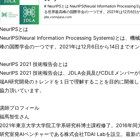
# NeurIPSとは NeurIPS(Neural Information Processing Systems)とは、機械学習分野におけ
る世界最高峰の国際学会の一つです。2021年は12月6日
ました。 # NeurIPS 2021 技術報告会とは NeurIPS 2021 技術報告会は、JDLA会員及びCDL
jdla.connpass.com
EメンバーがNeurIPS 2021における最先端AI研究開
NeurIPSとは
的に開催します。今回はTDAI Labにご協力頂いています。 # 講師プロフィール 福馬智生さ
2021年東京大学大学院工学系研究科博...
NeurIPS(Neural Information Processing System
峰の国際学会の一つです。2021年は12月6日から14日まで
NeurIPS 2021 技術報告会とは
NeurIPS 2021 技術報告会は、JDLA会員及びCDLEメンバーがN
端AI研究開発のトレンドを１⽇で理解することを目的に開催します
協力頂いています。
講師プロフィール
福馬智生さん
2021年東京大学大学院工学系研究科博士課程修了。2016年
研究室発AIベンチャーである株式会社TDAI Labを設立。最新