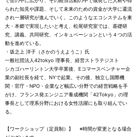
で世の中に広がり、その経済活動の中で成長した人材や得
られた知見や課題、そして未来のための資金が大学に還流
され一層研究が進んでいく。このようなエコシステムを東
大・本郷で実現したいと考え、松尾研究室では、基礎研
究、講義、共同研究、インキュベーションという４つの活
動を進めている。
・坂之上 洋子（さかのうえようこ）氏
一般社団法人42tokyo 理事長、経営ストラテジスト
シカゴハーリントン大学卒業後、Eコマースベンチャー企
業の副社長を経て、NYで起業。その後、独立し国際機
関・官庁・NPO・企業など幅広い分野での経営戦略を手
がけ、フランス発エンジニア養成機関「42Tokyo」の理
事長として理系分野における女性活躍にも取り組んでい
る。
【ワークショップ（定員制）】 ※時間が変更となる場合