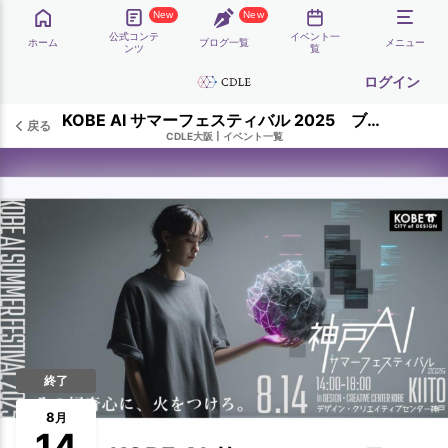
New
New
公式コンテ
イベント一
ホーム
ブログ一覧
メニュー
ンツ
覧
ログイン
KOBE AI サマーフェスティバル 2025 ブース出展【兼CDLE大阪Meetup#48】
戻る
CDLE大阪
|
イベント一覧
終了
8
月
14