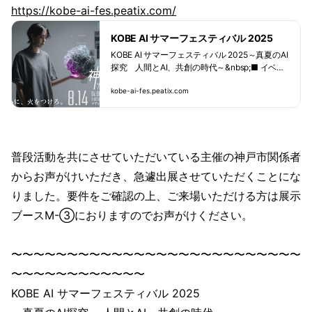
https://kobe-ai-fes.peatix.com/
KOBE AI サマーフェスティバル 2025
KOBE AI サマーフェスティバル 2025～真夏のAI
探究 人間とAI、共創の時代～&nbsp;■ イベン
ト概要AI・デジタル技術への理解を深め、学び
kobe-ai-fes.peatix.com
の可能性を広げる夏のス... powered by Peatix :
More than a ticket.
普段活動を共にさせていただいている主催の神戸市関係者
からお声がけいただき、急遽出展させていただくことにな
りました。要件をご確認の上、ご来場いただける方は展示
ブースM-③におりますのでお声がけください。
〜〜〜〜〜〜〜〜〜〜〜〜〜〜〜〜〜〜〜〜〜〜〜〜〜〜
〜〜〜〜〜〜〜〜〜〜〜〜
KOBE AI サマーフェスティバル 2025