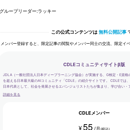
グループリーダー:ラッキー
この公式コンテンツは
無料公開記事
メンバー登録すると、限定記事の閲覧やメンバー同士の交流、限定イ
CDLEコミュニティサイトβ版
JDLA（一般社団法人日本ディープラーニング協会）が実施する、G検定・E資格
を超える日本最大級のAIコミュニティ「CDLE」の紹介サイトです。 CDLEで
日本代表として、社会を発展させるエバンジェリストたちが集まり、学び合い・
す。
詳細を見る
CDLEメンバー
55
¥
/月
(税込)