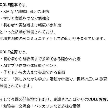
CDLE熊本
では、
・KIAIなど地域組織との連携
・学びと実践をつなぐ勉強会
・初心者〜実務者まで幅広い参加層
といった活動が展開されており、
地域共創型のAIコミュニティとしての広がりを見せています。
CDLE佐賀
では、
・初心者から経験者まで参加できる開かれた場
・AIアプリ作成や体験型イベント
・子どもから大人まで参加できる企画
など、「楽しみながら学ぶ」活動が特徴で、裾野の広いAI教
展開されています。
そして今回の開催地でもあり、創設されたばかりの
CDLEおお
・勉強会・交流会・ハッカソンなど多様な活動