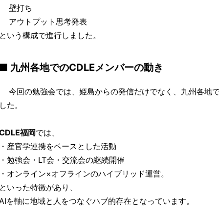
壁打ち
アウトプット思考発表
という構成で進行しました。
■ 九州各地でのCDLEメンバーの動き
今回の勉強会では、姫島からの発信だけでなく、九州各地での
した。
CDLE福岡
では、
・産官学連携をベースとした活動
・勉強会・LT会・交流会の継続開催
・オンライン×オフラインのハイブリッド運営。
といった特徴があり、
AIを軸に地域と人をつなぐハブ的存在となっています。