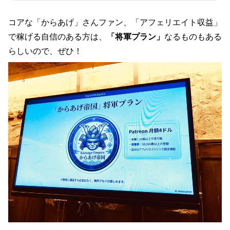
てくださっている人もいるようです。 ただ、こ
のアプリはGitHub Pagesを使って公開する形式
コアな「からあげ」さんファン、「アフェリエイト収益」
でした。GitHubが分からない人にとっては、自
分の本棚を公開することすら難しく、データの
で稼げる自信のある方は、
「将軍プラン」
なるものもある
更新に関しても、わざわざエクスポートして、
らしいので、ぜひ！
GitHubでプッシュする必要があるという、お世
辞にも使い勝手のよいは言えない代物でした。
そんな「Virtual Bookshelf」、せっかく反響あ
るので、多くの人に使ってもら…