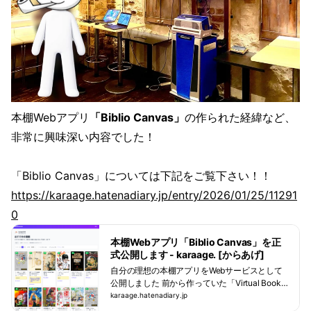
本棚Webアプリ
「Biblio Canvas」
の作られた経緯など、
非常に興味深い内容でした！
「Biblio Canvas」については下記をご覧下さい！！
https://karaage.hatenadiary.jp/entry/2026/01/25/11291
0
本棚Webアプリ「Biblio Canvas」を正
式公開します - karaage. [からあげ]
自分の理想の本棚アプリをWebサービスとして
公開しました 前から作っていた「Virtual Books
helf」という本棚アプリ。ブログに開発につい
karaage.hatenadiary.jp
て書いたところ、かなり反応をもらい、愛用し