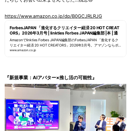
https://www.amazon.co.jp/dp/B0GCJRLRJG
ForbesJAPAN 「進化するクリエイター経済 20 HOT CREAT
ORS」2026年3月号 | linkties Forbes JAPAN編集部 |本 | 通
販 | Amazon
Amazonでlinkties Forbes JAPAN編集部のForbesJAPAN 「進化するク
リエイター経済 20 HOT CREATORS」2026年3月号。アマゾンならポ
イント還元本が多数。linkties Forbes JAPAN編集部作品ほか、お急ぎ便
www.amazon.co.jp
対象商品は当日お届けも可能。またForbesJAPAN 「進化するクリエイ
ター経済 20 HOT CREATORS」2026年3月号もアマゾン配送商品なら
通常配送無料。
『新規事業：AIアバター×推し活の可能性』