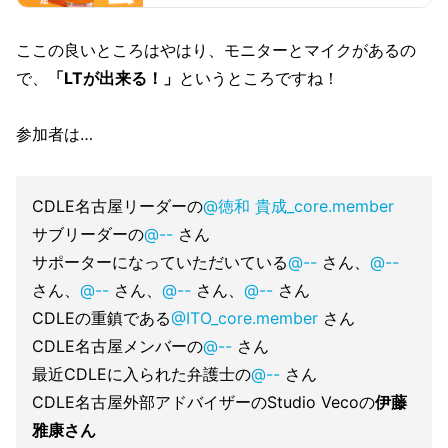
基本情報やメニュー情報などをご紹介していま
す。
ここの良いところはやはり、モニターとマイクがあるの
で、
「LTが出来る！」
というところですね！
参加者は…
CDLE名古屋リーダーの
@徳和 貴成_core.member
サブリーダーの
@--
さん
サポーターになっていただいている
@--
さん、
@--
さん、
@--
さん、
@--
さん、
@--
さん
CDLEの重鎮である
@ITO_core.member
さん
CDLE名古屋メンバーの
@--
さん
最近CDLEに入られた弁護士の
@--
さん
CDLE名古屋外部アドバイザーのStudio Vecoの
伊藤
雅康さん