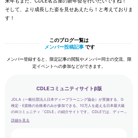
来年もまた、CDLE名古屋の新年会を行いたいですね！
そして、より成長した姿を見せあえたら！と考えておりま
す！
このブログ一覧は
メンバー投稿記事
です
メンバー登録すると、限定記事の閲覧やメンバー同士の交流、限
定イベントへの参加などができます。
CDLEコミュニティサイトβ版
JDLA（一般社団法人日本ディープラーニング協会）が実施する、G
検定・E資格の合格者のみが参加できる、10万人を超える日本最大級
のAIコミュニティ「CDLE」の紹介サイトです。 CDLEでは、ディー
プラーニングの社会実装の日本代表として、社会を発展させるエバン
詳細を見る
ジェリストたちが集まり、学び合い・アウトプットする場を提供して
います。