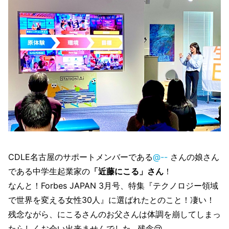
キルを証明する「E資格」を保有。 https://x.co
m/sibucho_labo ▼かねりん（金田勇太） ・KA
NERIN Podcast Studios 代表 ・一般社団法人 地
方WEB3連携協会 理事 https://x.com/kanerinx
【プロデューサー】 かねりん 【サウンド･アー
キテクト】 Aviv Haruta 【カバーアートデザイ
ン】 UTA 【制作/著作】 KANERIN Podcast Stu
dios ≪お問合せフォーム≫ （通常のご感想等は
Xへ） https://forms.gle/yHoq9rgT9MhFGywn9
CDLE名古屋のサポートメンバーである
@--
さんの娘さん
である中学生起業家の
「近藤にこる」さん
！
なんと！Forbes JAPAN 3月号、特集『テクノロジー領域
で世界を変える女性30人』に選ばれたとのこと！凄い！
残念ながら、にこるさんのお父さんは体調を崩してしまっ
たらしくお会い出来ませんでした…残念😢