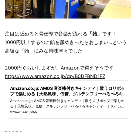
注目は舐めると骨伝導で音楽が流れる
「飴」
です！
1000円以上するのに飴を舐めきったらおしまい…という
高級な「飴」にみな興味津々でした！
2000円ぐらいしますが、Amazonで買えそうです！
https://www.amazon.co.jp/dp/B0DFBND1FZ
Amazon.co.jp: AMOS 音楽棒付きキャンディ｜歌うロリポッ
プで楽しめる｜天然風味、低糖、グルテンフリーぺろぺろキ
ャンディー｜スイカ風味棒付き飴｜個包装ロリポップ、クリ
Amazon.co.jp: AMOS 音楽棒付きキャンディ｜歌うロリポップで楽しめ
スマスギフト、子供やカップルに最適 : 食品・飲料・お酒
る｜天然風味、低糖、グルテンフリーぺろぺろキャンディー｜スイカ風
味棒付き飴｜個包装ロリポップ、クリスマスギフト、子供やカップルに
www.amazon.co.jp
最適 : 食品・飲料・お酒
- - - - -