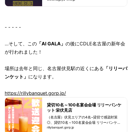
す。定番の観光スポットへのアクセスや観光ガ
イドバス、パンフレット、ロケ地情報、名古屋
のコンベンション情報などお役立ち情報も満載
です。
- - - - -
…そして、この
「AI GALA」
の後にCDLE名古屋の新年会
が行われました！
場所は去年と同じ、名古屋伏見駅の近くにある
「リリーバ
ンケット」
になります。
https://rillybanquet.gorp.jp/
貸切10名～100名宴会会場 リリーバンケ
ット 栄伏見店
（名古屋）伏見エリアの4名~貸切で感染対策
◎、貸切10名～100名宴会会場 リリーバンケッ
ト 栄伏見店のオフィシャルページです。お店の
rillybanquet.gorp.jp