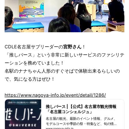
CDLE名古屋サブリーダーの
宮野さん
！
「推しバース」という非常に新しいサービスのファシリテ
ーションを務めていました！
名駅のナナちゃん人形のすぐそばで体験出来るらしいの
で、気になる方はぜひ！
https://www.nagoya-info.jp/event/detail/1286/
推しバース | 【公式】名古屋市観光情報
「名古屋コンシェルジュ」
名古屋の観光、最新のイベント情報、グルメ、
モデルコースや季節の祭・特集など、旬の情報
をお届けする名古屋の公式観光情報サイトで
www.nagoya-info.jp