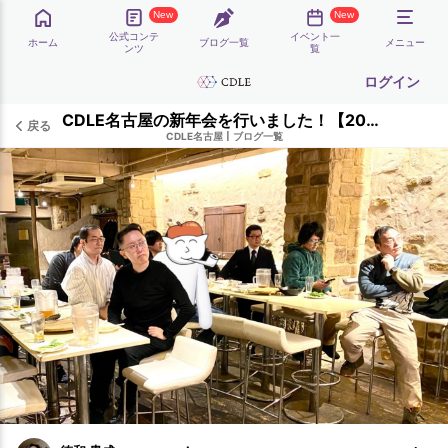
New
New
公式コンテ
イベント一
ホーム
ブログ一覧
メニュー
ンツ
覧
ログイン
CDLE名古屋の新年会を行いました！【2026.1.25】
戻る
CDLE名古屋
|
ブログ一覧