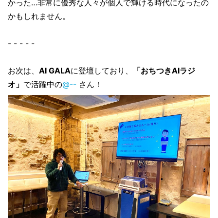
かった…非常に優秀な人々が個人で輝ける時代になったの
かもしれません。
- - - - -
お次は、
AI GALA
に登壇しており、
「おちつきAIラジ
オ」
で活躍中の
@--
さん！