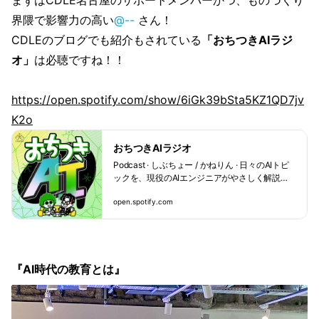
界隈で影響力の高い
@--
さん！
CDLEのブログでも紹介もされている
「おちつきAIラジ
オ」
は必聴ですね！！
https://open.spotify.com/show/6iGk39bSta5KZ1QD7jv
K2o
おちつきAIラジオ
Podcast · しぶちょー / かねりん · 日々のAIトピ
ックを、現役のAIエンジニアがやさしく解説す
る対談番組。AIニュースに驚き疲れたあなた
open.spotify.com
に、おちつきを提供します。AIニュースの、驚
くポイント、驚かなくても良いポイントがわか
ります。 ★ご感想やコメントは、番組公式ハッ
シュタグをつけてX（旧Twitter）でポストして
いただけると嬉しいです。★ 【番組公式ハッシ
『AI時代の教育とは』
ュタグ】 #おちつきAI 【番組公式X】 https://x.c
om/ochitsuki_AI 【パーソナリティ(MC)】 ▼し
ぶちょー ・AIエンジニア ・技術士(機械部門) 大
手機械メーカーでAI開発の最前線を担う現役エ
ンジニア。AI（ディープラーニング）の実装ス