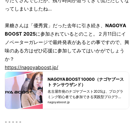
りだくさんでしたが、残り時間が迫ってきて慌ただしくな
ってしまいましたね…
果糖さんは「優秀賞」だった去年に引き続き、
NAGOYA
BOOST 2025
に参加されているとのこと。２月11日にイ
ノベーターガレージで最終発表があるとの事ですので、興
味のある方はぜひ応援に参加してみてはいかがでしょう
か？
https://nagoyaboost.jp/
NAGOYA BOOST 10000（ナゴヤブース
ト テンサウザンド）
名古屋市発のナゴヤブースト2025は、プログラ
ミング初心者でも参加できる実践型プログラ
ム。学生は就活で活かせるポートフォリオ作成
nagoyaboost.jp
やWebアプリ開発ができ、起業も目指せる。社
会人はキャリアアップや新規事業に直結するス
キルを習得可能。AI・3D・生成AI・都市データ
- - - - -
を活用し、社会課題の解決に挑戦できる。