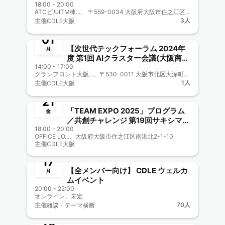
18:00 - 20:00
会-「LINE×AI」で新しいビジネスの
ATCビルITM棟...、 〒559-0034 大阪府大阪市住之江区南港北２丁目１−１０
終了
可能性を探る-兼CDLE大阪
3人
主催
CDLE大阪
Meetup#30
7月
01
【次世代テックフォーラム 2024年
月
度 第1回 AIクラスター会議(大阪商工
14:00 - 17:00
会議所主催) 兼CDLE大阪
グランフロント大阪...、〒530-0011 大阪市北区大深町3-1 グランフロント大阪 北館 B2F https://www.congre-cc.jp/access/
終了
Meetup#29】
1人
主催
CDLE大阪
6月
21
「TEAM EXPO 2025」プログラム
金
／共創チャレンジ 第19回サキシマ
18:00 - 20:00
meets！に参加しよう【CDLE大阪
終了
OFFICE LO...、大阪府大阪市住之江区南港北2-1-10
Meetup#28】
主催
CDLE大阪
6月
新メンバー一覧歓迎
17
【全メンバー向け】 CDLE ウェルカ
月
ムイベント
20:00 - 22:00
オンライン、未定
終了
70人
主催
雑談・テーマ横断
5月
28