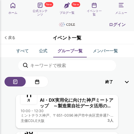
New
New
公式コンテ
イベント一
ホーム
ブログ一覧
メニュー
ンツ
覧
ログイン
イベント一覧
戻る
すべて
公式
グループ一覧
メンバー一覧
終了
11月
11
AI・DX実用化に向けた神戸ミートア
月
ップ ～製造業自社データ活用の基
10:00 - 12:30
礎から実用まで～ 兼CDLE大阪
ミントテラス神戸、〒651-0096 神戸市中央区雲井通7-1-1 ミント神戸17F
終了
Meetup#35
3人
主催
CDLE大阪
10月
30