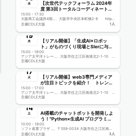
【次世代テックフォーラム 2024年
水
度 第3回トータルコーディネート会
15:00 - 17:30
議(大阪商工会議所主催) 兼CDLE
大阪商工会議所4階...、大阪市中央区本町橋2-8 https://www.osaka.cci.or.jp/access/access_cci.html
終了
大阪Meetup#34】
1人
主催
CDLE大阪
9月
19
【リアル開催】「生成AI×ロボッ
木
ト」がものづくり現場とSIerに与え
15:00 - 18:00
る変革 TEQS様相乗り企画 CDLE
終了
アジア太平洋トレー...、大阪市住之江区南港北2-1-10 アジア太平洋トレードセンター（ATC）内 ITM棟6階
大阪Meetup#33
主催
CDLE大阪
9月
17
【リアル開催】web3専門メディア
火
が注目トピックを紹介！ トレンド
15:00 - 17:00
から見えるビジネスのツボ TEQS
終了
アジア太平洋トレー...、大阪市住之江区南港北2-1-10 アジア太平洋トレードセンター（ATC）内 ITM棟6階
様相乗り企画 CDLE大阪
主催
CDLE大阪
Meetup#32
9月
14
AI搭載のチャットボットを開発しよ
土
う！"Python×生成AI プログラミン
10:00 - 18:00
グ実践講座"のご案内
ソフト産業プラザ ...、〒559-0034 大阪市住之江区南港北2-1-10 ATCビルITM棟 6階
終了
3人
主催
CDLE大阪