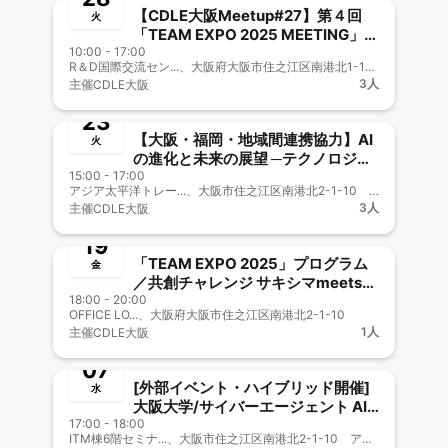
【CDLE大阪Meetup#27】第４回
火
「TEAM EXPO 2025 MEETING」ブ
10:00 - 17:00
ース出展！
R＆D国際交流セン...、大阪府大阪市住之江区南港北1-12-75 R＆D国際交流センターA棟 2階
終了
3人
主催
CDLE大阪
4月
23
【大阪・福岡・地域間連携協力】AI
火
の進化と未来の展望 ─テクノロジー
15:00 - 17:00
がもたらす社会への変革─ 【CDLE
アジア太平洋トレー...、大阪市住之江区南港北2-1-10 アジア太平洋トレードセンター（ATC）内 ITM棟6階
終了
大阪Meetup#26】
3人
主催
CDLE大阪
4月
19
「TEAM EXPO 2025」プログラム
金
／共創チャレンジ サキシマmeets！
18:00 - 20:00
に参加しよう【CDLE大阪
OFFICE LO...、大阪府大阪市住之江区南港北2-1-10
終了
Meetup#25】
1人
主催
CDLE大阪
2月
07
[外部イベント・ハイブリッド開催]
水
大阪大学/サイバーエージェント AI
17:00 - 18:00
Lab 馬場 惇 氏〜AIの進化から考え
ITM棟6階セミナ...、大阪市住之江区南港北2-1-10 アジア太平洋トレードセンター（ATC）内 ITM棟6階
終了
る、人とロボットの共生について〜