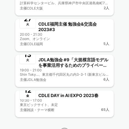
計算科学センタービル、兵庫県神戸市中央区港島南町7丁目1番28号 計算科学センタービル
終了
2人
主催
CDLE大阪
6月
27
CDLE福岡主催 勉強会&交流会
火
2023#3
20:00 - 21:30
Zoom、オンライン
終了
5人
主催
CDLE福岡
6月
13
JDLA勉強会 #9「大規模言語モデル
火
を事業活用するためのプライベート
19:00 - 21:00
開発を可能にする技術」
Shin Toky...、東京都千代田区丸の内3-3-1 (新東京ビル4階)
終了
6人
主催
JDLA勉強会
5月
12
CDLE DAY in AI EXPO 2023春
金
10:30 - 17:00
東京ビックサイト、未定
65人
主催
雑談・テーマ横断