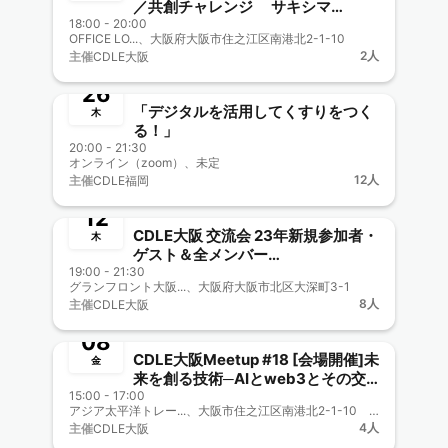
／共創チャレンジ サキシマ
18:00 - 20:00
meets！に参加しよう 【CDLE大
OFFICE LO...、大阪府大阪市住之江区南港北2-1-10
終了
阪Meetup#23】
2人
主催
CDLE大阪
10月
26
「デジタルを活用してくすりをつく
木
る！」
20:00 - 21:30
オンライン（zoom）、未定
終了
12人
主催
CDLE福岡
10月
12
CDLE大阪 交流会 23年新規参加者・
木
ゲスト＆全メンバー
19:00 - 21:30
#19Meetup【リアル開催】
グランフロント大阪...、大阪府大阪市北区大深町3-1
終了
8人
主催
CDLE大阪
9月
08
CDLE大阪Meetup #18 [会場開催]未
金
来を創る技術─AIとweb3とその交
15:00 - 17:00
差点─
アジア太平洋トレー...、大阪市住之江区南港北2-1-10 アジア太平洋トレードセンター（ATC）内 ITM棟6階 （ニュートラム南港ポートタウン線 トレードセンター前駅下車） https://teqs.jp/about_us/access.php/
終了
4人
主催
CDLE大阪
9月