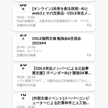
08
[オンライン]未来を創る技術─AIと
金
web3とその交差点─ CDLE有志メン
15:00 - 17:00
バー協力企画
YouTube配信...、大阪市住之江区南港北2-1-10 アジア太平洋トレードセンター（ATC）内 ITM棟6階 （ニュートラム南港ポートタウン線 トレードセンター前駅下車） https://teqs.jp/about_us/access.php/
終了
7人
主催
CDLE大阪
7月
25
CDLE福岡主催 勉強会&交流会
火
2023#4
20:00 - 21:30
Zoom、オンライン
終了
7人
主催
CDLE福岡
7月
20
【CDLE有志メンバーによる公益事
木
業支援】ITベンダー向け 製造DX事
18:30 - 20:30
例紹介～ AIシステム導入時のヒン
ソフト産業プラザT...、大阪市住之江区南港北２丁目１−１０
終了
ト・コツ・落とし穴〈オン/オフ・ハ
10人
主催
CDLE大阪
イブリッド開催〉
7月
10
[外部主催イベント]スーパーコンピ
月
ューターによる計算科学と人工知能
13:00 - 16:40
の融合セミナー