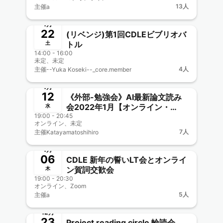
13人
主催
a
終了
新メンバー一覧歓迎
1月
22
(リベンジ)第1回CDLEビブリオバ
トル
土
14:00 - 16:00
未定、未定
4人
主催
--Yuka Koseki--_core.member
終了
1月
12
《外部-勉強会》AI最新論文読み
会2022年1月【オンライン・
水
19:00 - 20:45
Zoom配信】〜Arxivで直近1ヶ月
オンライン、未定
人気の論文まとめ
7人
主催
Katayamatoshihiro
終了
新メンバー一覧歓迎
1月
06
CDLE 新年の誓いLT会とオンライ
ン賀詞交歓会
木
19:00 - 20:30
オンライン、Zoom
5人
主催
a
終了
12月
23
Project reading circle 輪読会