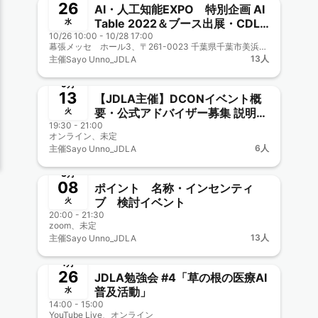
26
AI・人工知能EXPO 特別企画 AI
Table 2022＆ブース出展・CDLE
水
10/26 10:00 - 10/28 17:00
グッズ配布
幕張メッセ ホール3、〒261-0023 千葉県千葉市美浜区中瀬２丁目１
13人
主催
Sayo Unno_JDLA
終了
新メンバー一覧歓迎
9月
13
【JDLA主催】DCONイベント概
要・公式アドバイザー募集 説明＆
火
19:30 - 21:00
オンライン交流会
オンライン、未定
6人
主催
Sayo Unno_JDLA
終了
新メンバー一覧歓迎
3月
08
ポイント 名称・インセンティ
ブ 検討イベント
火
20:00 - 21:30
zoom、未定
13人
主催
Sayo Unno_JDLA
終了
1月
26
JDLA勉強会 #4「草の根の医療AI
普及活動」
水
14:00 - 15:00
YouTube Live、オンライン