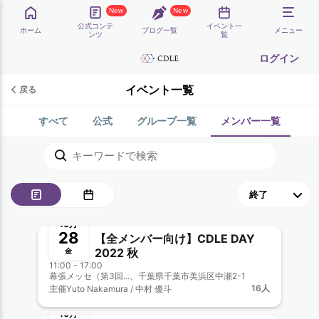
New
New
公式コンテ
イベント一
ホーム
ブログ一覧
メニュー
ンツ
覧
ログイン
イベント一覧
戻る
すべて
公式
グループ一覧
メンバー一覧
終了
新メンバー一覧歓迎
10月
28
【全メンバー向け】CDLE DAY
2022 秋
金
11:00 - 17:00
幕張メッセ（第3回...、千葉県千葉市美浜区中瀬2-1
16人
主催
Yuto Nakamura / 中村 優斗
終了
新メンバー一覧歓迎
10月