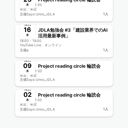
20:00 - 21:30
木
未定、未定
1人
主催
Sayo Unno_JDLA
終了
12月
16
JDLA勉強会 #3「建設業界でのAI
活用最新事例」
木
18:00 - 19:00
YouTube Live、オンライン
1人
主催
a
終了
12月
09
Project reading circle 輪読会
20:00 - 21:30
木
未定、未定
主催
Sayo Unno_JDLA
終了
12月
02
Project reading circle 輪読会
20:00 - 21:30
木
未定、未定
1人
主催
Sayo Unno_JDLA