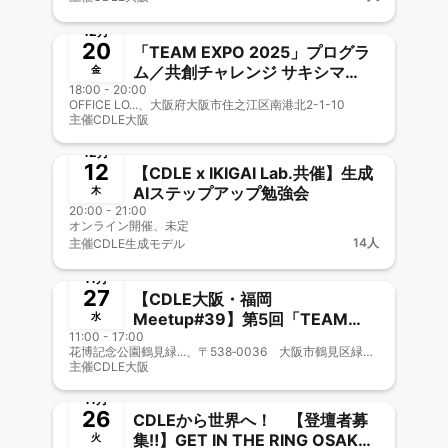
演あり
終了
12月
20
「TEAM EXPO 2025」プログラ
ム／共創チャレンジ サキシマ
金
18:00 - 20:00
meets！に参加しよう【CDLE大
OFFICE LO...、大阪府大阪市住之江区南港北2-1-10
阪Meetup#41】
主催
CDLE大阪
終了
🎤&🎥オフOK
12月
12
【CDLE x IKIGAI Lab.共催】生成
AIステップアップ勉強会
木
20:00 - 21:00
オンライン開催、未定
14人
主催
CDLE生成モデル
終了
11月
27
【CDLE大阪・福岡
Meetup#39】第5回「TEAM
水
11:00 - 17:00
EXPO 2025 MEETING」ブース
花博記念公園鶴見緑...、〒538‐0036 大阪市鶴見区緑地公園（花博記念公園鶴見緑地内）
出展！
主催
CDLE大阪
終了
11月
26
CDLEから世界へ！ 【登壇者募
集‼️】GET IN THE RING OSAKA
火