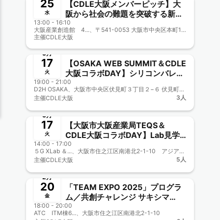
25
【CDLE大阪メンバーピッチ】大
阪から社会の難題を突破する新事
水
13:00 - 16:10
業が続々！新鋭ベンチャーと実力
大阪産業創造館 4...、〒541-0053 大阪市中央区本町1-4-5 大阪産業創造館
派企業が挑む【ビジコンOSAKA
主催
CDLE大阪
終了
2025】〈CDLE大阪Meetup＃
55〉
3月
17
【OSAKA WEB SUMMIT＆CDLE
大阪コラボDAY】シリコンバレー
火
19:00 - 21:00
事業開発者が語る AIに出力させる
D2H OSAKA、大阪市中央区伏見町３丁目２−６ 伏見町ＫＹビル
前にやってほしい爆速プロトタイ
3人
主催
CDLE大阪
ピングのすゝめ〈＆CDLE大阪
終了
Meetup＃55〉
3月
17
【大阪市大阪産業局TEQS＆
CDLE大阪コラボDAY】Lab見学
火
14:00 - 17:00
＆セミナー〈CDLE大阪Meetup
５G XLab ＆...、大阪市住之江区南港北2-1-10 アジア太平洋トレードセンター（ATC）内 ITM棟6階 （ニュートラム南港ポートタウン線 トレードセンター前駅下車） https://teqs.jp/about_us/access.php/
＃54〉
5人
主催
CDLE大阪
終了
2月
20
「TEAM EXPO 2025」プログラ
ム／共創チャレンジ サキシマ
金
18:00 - 20:00
meets！街丸ごと実証実験プロジ
ATC ITM棟6...、大阪市住之江区南港北2-1-10
ェクト【CDLE大阪