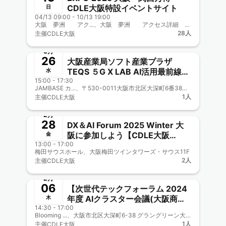
CDLE大阪特設イベントサイト
日
04/13 09:00 - 10/13 19:00
大阪 夢洲 アク...、大阪 夢洲 アクセス詳細 https://www.transport.expo2025.or.jp/route/metro/?_gl=1*zko8e6*_gcl_au*MTg0MDg5NzAwMi4xNzQwODAyMjgy
28人
主催
CDLE大阪
終了
3月
26
大阪産業局ソフト産業プラザ
TEQS ５G X LAB AI活用最前線
水
15:00 - 17:30
CDLE大阪・福岡
JAMBASE カ...、〒530-0011大阪市北区大深町6番38号 グラングリーン大阪内）
Meetup#44（検討・調整中）
1人
主催
CDLE大阪
終了
2月
28
DX＆AI Forum 2025 Winter 大
阪に参加しよう【CDLE大阪
金
13:00 - 17:00
Meetup#43】
梅田サウスホール、大阪梅田ツインタワーズ・サウス11F
2人
主催
CDLE大阪
終了
2月
06
【次世代テックフォーラム 2024
年度 AIクラスター会議(大阪商工
木
14:30 - 17:00
会議所主催)兼CDLE大阪
Blooming ...、大阪市北区大深町6-38 グラングリーン大阪北館 JAM BASE 3F https://umekita.com/jambase/access/
Meetup#42】JDLA南野さんも講
1人
主催
CDLE大阪