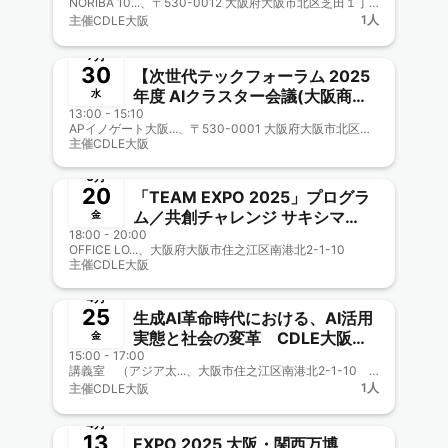
NORIBA 10...、〒530-0012 大阪府大阪市北区芝田１丁目１−３
力 新メンターにJDLA理事 南
1人
主催
CDLE大阪
野克則氏招聘！
終了
7月
30
【次世代テックフォーラム 2025
年度 AIクラスター会議(大阪商工
水
13:00 - 15:10
会議所主催)兼CDLE大阪
APイノゲート大阪...、〒530-0001 大阪府大阪市北区梅田3-2−123 イノゲート大阪 11F
Meetup#47】
主催
CDLE大阪
終了
6月
20
「TEAM EXPO 2025」プログラ
ム／共創チャレンジ サキシマ
金
18:00 - 20:00
meets！に参加しよう【CDLE大
OFFICE LO...、大阪府大阪市住之江区南港北2-1-10
阪Meetup#46】
主催
CDLE大阪
終了
4月
25
生成AI革命時代における、AI活用
実態と社会の変革 CDLE大阪
金
15:00 - 17:00
Meetup＃45
講義室 （アジア太...、大阪市住之江区南港北2-1-10 アジア太平洋トレードセンター（ATC）内 ITM棟6階 （ニュートラム南港ポートタウン線 トレードセンター前駅下車） https://teqs.jp/about_us/access.php/
1人
主催
CDLE大阪
終了
4月
13
EXPO 2025 大阪・関西万博