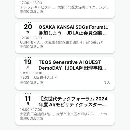
17:00 - 18:00
2024 -AI Revolution- [大阪イノ
ナレッジキャピタル...、大阪市北区大深町3-1 グランフロント大阪 北館 B2F
ベーションハブOIH]
主催
CDLE大阪
終了
11月
20
OSAKA KANSAI SDGs Forumに
参加しよう JDLA正会員企業 ペ
水
12:30 - 18:00
ガラジャパン市原さん登壇応援
QUINTBRID...、大阪市都島区東野田町4丁目15番82号
CDLE大阪Meetup＃38
主催
CDLE大阪
終了
11月
19
TEQS Generative AI QUEST
DemoDAY【JDLA岡田理事招
火
13:30 - 16:30
聘】新規ビジネス創出！CDLE大
TEQS、大阪市住之江区
阪・福岡、大阪市公式認定事業に
3人
主催
CDLE大阪
協力参画 CDLE大阪
終了
Meetup#37
11月
11
【次世代テックフォーラム 2024
年度 AI/モビリティクラスター会
月
14:00 - 17:00
議(大阪商工会議所主催) 兼
大阪商工会議所4階...、大阪市中央区本町橋2-8 https://www.osaka.cci.or.jp/access/access_cci.html
CDLE大阪Meetup#36】
主催
CDLE大阪