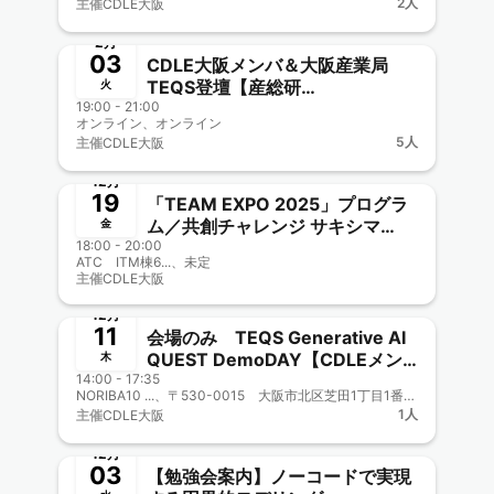
2人
主催
CDLE大阪
Meetup#53】
終了
2月
03
CDLE大阪メンバ＆大阪産業局
TEQS登壇【産総研
火
19:00 - 21:00
AITeC「Generative AI Study
オンライン、オンライン
Group第64回」】 生成AIは地域
5人
主催
CDLE大阪
課題をどう変えるのか？ ～観光
終了
DXの現場で進む実証プロジェクト
12月
「ジモザワ」開発のリアル～
19
「TEAM EXPO 2025」プログラ
ム／共創チャレンジ サキシマ
金
18:00 - 20:00
meets！街丸ごと実証実験プロジ
ATC ITM棟6...、未定
ェクト【CDLE大阪Meetup#52】
主催
CDLE大阪
終了
12月
11
会場のみ TEQS Generative AI
QUEST DemoDAY【CDLEメン
木
14:00 - 17:35
バも多数】新規ビジネス創出！
NORIBA10 ...、〒530-0015 大阪市北区芝田1丁目1番3号「阪急阪神MEETS」内
CDLE大阪・福岡、大阪市公式認
1人
主催
CDLE大阪
定事業に協力参画 CDLE大阪
終了
Meetup#37
12月
03
【勉強会案内】ノーコードで実現