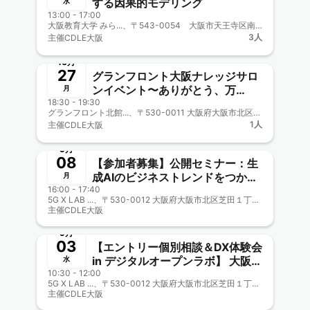
する因果的モデリング
水
13:00 - 17:00
大阪教育大学 みら...、〒543-0054 大阪市天王寺区南河堀町4-88
3人
主催
CDLE大阪
終了
10月
27
グランフロント大阪ナレッジサロ
ンイベント〜ありがとう、万
月
18:30 - 19:30
博！-みんなのEXPO2025-
グランフロント北館...、〒530-0011 大阪府大阪市北区大深町３−１ グランフロント大阪 北館内
Joint CDLE大阪Meetup＃51
1人
主催
CDLE大阪
終了
9月
08
【参加者募集】公開セミナー：生
成AIのビジネストレンドをつか
月
16:00 - 17:40
む！ ー最新動向とビジネス創出事
5G X LAB ...、〒530-0012 大阪府大阪市北区芝田１丁目１−３
例ープレ・イベント 大阪市公認
主催
CDLE大阪
終了
「TEQS Generative AI
QUEST」CDLE大阪・福岡協力
9月
03
新メンターにJDLA理事 南野克
【エントリー個別相談＆DX体験会
則氏招聘！
in デジタルオープンラボ】 大阪市
水
10:30 - 12:00
公認「TEQS Generative AI
5G X LAB ...、〒530-0012 大阪府大阪市北区芝田１丁目１−３
QUEST」CDLE大阪・福岡協力
主催
CDLE大阪
終了
新メンターにJDLA理事 南野克