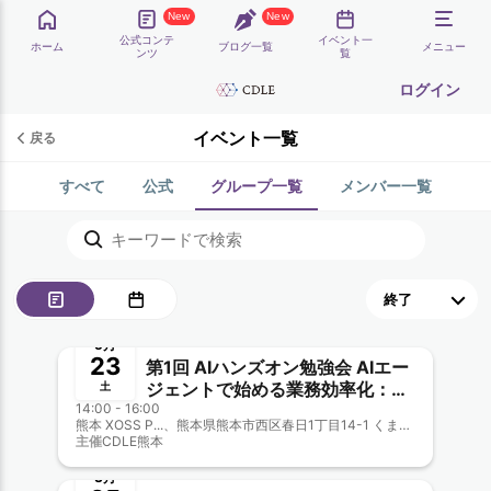
New
New
公式コンテ
イベント一
ホーム
ブログ一覧
メニュー
ンツ
覧
ログイン
イベント一覧
戻る
すべて
公式
グループ一覧
メンバー一覧
終了
5月
23
第1回 AIハンズオン勉強会 AIエー
ジェントで始める業務効率化：
土
14:00 - 16:00
ChatGPTの次に来る「自律型AI」
熊本 XOSS P...、熊本県熊本市西区春日1丁目14-1 くまもと森都心プラザ2階
の使い方
主催
CDLE熊本
終了
3月