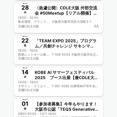
則氏招聘！
8月
28
〈急遽公開〉CDLE大阪 外部交流
会 #50Meetup【リアル開催】
木
19:00 - 20:00
「小学生からエンジニア－開発マ
集合場所 グランフ...、大阪府大阪市北区大深町3-1
ニアが解説する、AI×人材育成
2人
主催
CDLE大阪
－」 -semi closed -
終了
8月
22
「TEAM EXPO 2025」プログラ
ム／共創チャレンジ サキシマ
金
18:00 - 19:00
meets！街丸ごと実証実験プロジ
西尾レントオール株...、〒559-0034 大阪府大阪市住之江区南港北１丁目１２
ェクト【CDLE大阪
主催
CDLE大阪
終了
Meetup#49】
8月
14
KOBE AI サマーフェスティバル
2025 ブース出展【兼CDLE大阪
木
14:00 - 18:00
Meetup#48】
デザイン・クリエイ...、〒651-0082 兵庫県神戸市中央区小野浜町1-4
主催
CDLE大阪
終了
8月
01
【参加者募集】今年もやります！
大阪市公認「TEQS Generative
金
08/01 00:00 - 12/11 18:00
AI QUEST」CDLE大阪・福岡協