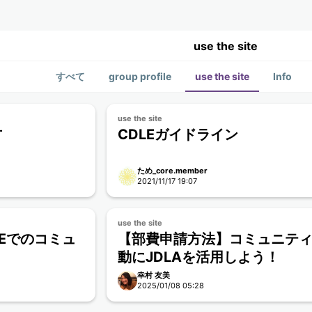
use the site
すべて
group profile
use the site
Info
use the site
方
CDLEガイドライン
ため_core.member
2021/11/17 19:07
use the site
LEでのコミュ
【部費申請方法】コミュニテ
動にJDLAを活用しよう！
幸村 友美
2025/01/08 05:28