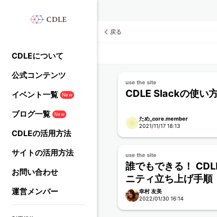
戻る
CDLEについて
公式コンテンツ
use the site
CDLE Slackの使い
イベント一覧
New
ブログ一覧
New
ため_core.member
2021/11/17 18:13
CDLEの活用方法
サイトの活用方法
use the site
誰でもできる！ CD
お問い合わせ
ニティ立ち上げ手順
運営メンバー
幸村 友美
2022/01/30 16:14